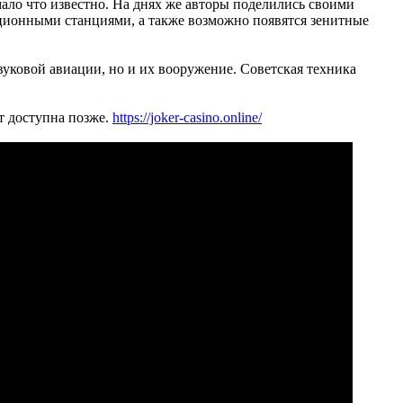
мало что известно. На днях же авторы поделились своими
ационными станциями, а также возможно появятся зенитные
вуковой авиации, но и их вооружение. Советская техника
т доступна позже.
https://joker-casino.online/