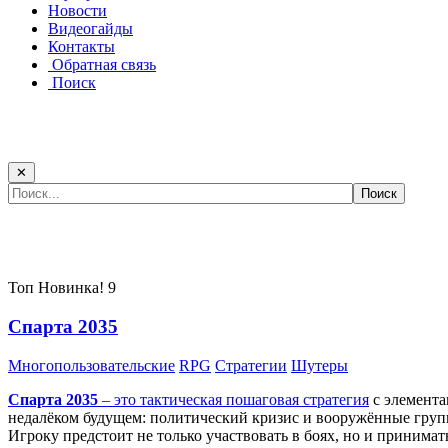
Новости
Видеогайды
Контакты
Обратная связь
Поиск
✕
Самые популярные игры сегодня:
Топ
Новинка!
9
Спарта 2035
Многопользовательские
RPG
Стратегии
Шутеры
Спарта 2035
– это тактическая
пошаговая стратегия
с элемента
недалёком будущем: политический кризис и вооружённые групп
Игроку предстоит не только участвовать в боях, но и принима