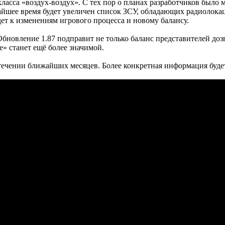
ласса «воздух-воздух». С тех пор о планах разработчиков было 
жайшее время будет увеличен список ЗСУ, обладающих радиолок
ет к изменениям игрового процесса и новому балансу.
 Обновление 1.87 подправит не только баланс представителей доз
» станет ещё более значимой.
течении ближайших месяцев. Более конкретная информация буде