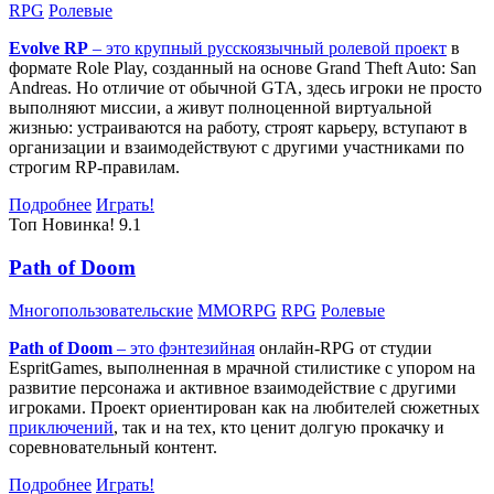
RPG
Ролевые
Evolve RP
– это крупный русскоязычный
ролевой проект
в
формате Role Play, созданный на основе Grand Theft Auto: San
Andreas. Но отличие от обычной GTA, здесь игроки не просто
выполняют миссии, а живут полноценной виртуальной
жизнью: устраиваются на работу, строят карьеру, вступают в
организации и взаимодействуют с другими участниками по
строгим RP-правилам.
Подробнее
Играть!
Топ
Новинка!
9.1
Path of Doom
Многопользовательские
MMORPG
RPG
Ролевые
Path of Doom
– это
фэнтезийная
онлайн-RPG от студии
EspritGames, выполненная в мрачной стилистике с упором на
развитие персонажа и активное взаимодействие с другими
игроками. Проект ориентирован как на любителей сюжетных
приключений
, так и на тех, кто ценит долгую прокачку и
соревновательный контент.
Подробнее
Играть!