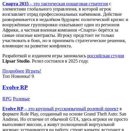
Спарта 2035
– это тактическая
пошаговая стратегия
с
элементами глобального управления, в которой игрок
возглавляет отряд профессиональных наёмников. Действие
разворачивается в недалёком будущем: политический кризис и
вооружённые группировки охватывают один из регионов
Африки, а частная военная компания «Спарта» берётся за
самые опасные контракты. Игроку предстоит не только
участвовать в боях, но и принимать стратегические решения,
влияющие на развитие конфликта.
Разработкой и изданием игры занималась
российская студия
Lipsar Studio
. Релиз состоялся в 2025 году.
Подробнее
Играть!
Топ
Новинка!
9
Evolve RP
RPG
Ролевые
Evolve RP
– это крупный русскоязычный
ролевой проект
в
формате Role Play, созданный на основе Grand Theft Auto: San
Andreas. Но отличие от обычной GTA, здесь игроки не просто
выполняют миссии, а живут полноценной виртуальной
жизнью: устраиваются на работу, строят карьеру, вступают в