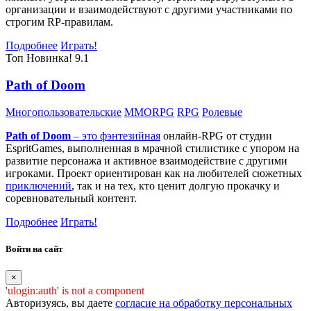
организации и взаимодействуют с другими участниками по
строгим RP-правилам.
Подробнее
Играть!
Топ
Новинка!
9.1
Path of Doom
Многопользовательские
MMORPG
RPG
Ролевые
Path of Doom
– это
фэнтезийная
онлайн-RPG от студии
EspritGames, выполненная в мрачной стилистике с упором на
развитие персонажа и активное взаимодействие с другими
игроками. Проект ориентирован как на любителей сюжетных
приключений
, так и на тех, кто ценит долгую прокачку и
соревновательный контент.
Подробнее
Играть!
Войти на сайт
×
'ulogin:auth' is not a component
Авторизуясь, вы даете
согласие на обработку персональных