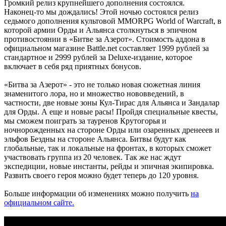
Громкий релиз крупнейшего дополнения состоялся.
Наконец-то мы дождались! Этой ночью состоялся релиз
седьмого дополнения культовой MMORPG World of Warcraft, в
которой армии Орды и Альянса столкнуться в эпичном
противостоянии в «Битве за Азерот». Стоимость аддона в
официальном магазине Battle.net составляет 1999 рублей за
стандартное и 2999 рублей за Deluxe-издание, которое
включает в себя ряд приятных бонусов.
«Битва за Азерот» - это не только новая сюжетная линия
знаменитого лора, но и множество нововведений, в
частности, две новые зоны Кул-Тирас для Альянса и Зандалар
для Орды. А еще и новые расы! Пройдя специальные квесты,
мы сможем поиграть за тауренов Крутогорья и
ночнорожденных на стороне Орды или озаренных дренееев и
эльфов Бездны на стороне Альянса. Битвы будут как
глобальные, так и локальные на фронтах, в которых сможет
участвовать группа из 20 человек. Так же нас ждут
экспедиции, новые инстанты, рейды и эпичная экипировка.
Развить своего героя можно будет теперь до 120 уровня.
Больше информации об изменениях можно получить
на
официальном сайте.