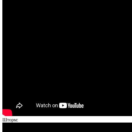
Шторм: