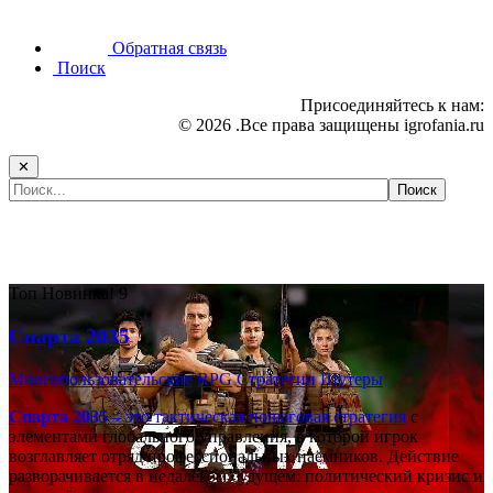
Обратная связь
Поиск
Присоединяйтесь к нам:
© 2026 .Все права защищены igrofania.ru
✕
Самые популярные игры сегодня:
Топ
Новинка!
9
Спарта 2035
Многопользовательские
RPG
Стратегии
Шутеры
Спарта 2035
– это тактическая
пошаговая стратегия
с
элементами глобального управления, в которой игрок
возглавляет отряд профессиональных наёмников. Действие
разворачивается в недалёком будущем: политический кризис и