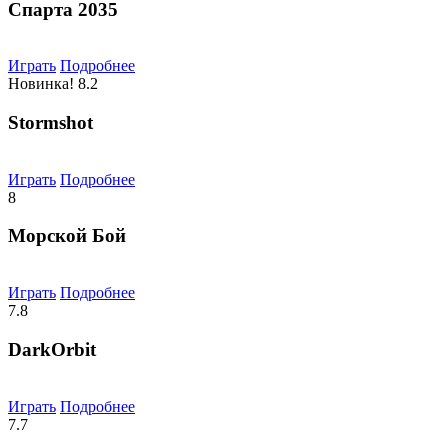
Спарта 2035
Играть
Подробнее
Новинка!
8.2
Stormshot
Играть
Подробнее
8
Морской Бой
Играть
Подробнее
7.8
DarkOrbit
Играть
Подробнее
7.7