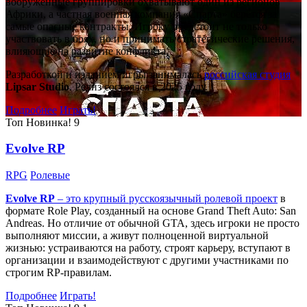
вооружённые группировки охватывают один из регионов
Африки, а частная военная компания «Спарта» берётся за
самые опасные контракты. Игроку предстоит не только
участвовать в боях, но и принимать стратегические решения,
влияющие на развитие конфликта.
Разработкой и изданием игры занималась
российская студия
Lipsar Studio
. Релиз состоялся в 2025 году.
Подробнее
Играть!
Топ
Новинка!
9
Evolve RP
RPG
Ролевые
Evolve RP
– это крупный русскоязычный
ролевой проект
в
формате Role Play, созданный на основе Grand Theft Auto: San
Andreas. Но отличие от обычной GTA, здесь игроки не просто
выполняют миссии, а живут полноценной виртуальной
жизнью: устраиваются на работу, строят карьеру, вступают в
организации и взаимодействуют с другими участниками по
строгим RP-правилам.
Подробнее
Играть!