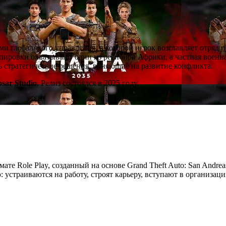
ми глобального управления, в которой игрок возглавляет отряд 
ировки охватывают один из регионов Африки, а частная военна
ть стратегические решения, влияющие на развитие конфликта.
psar Studio
. Релиз состоялся в 2025 году.
мате Role Play, созданный на основе Grand Theft Auto: San Andre
устраиваются на работу, строят карьеру, вступают в организац