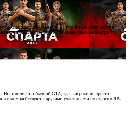
профессиональных наёмников. Действие разворачивается в
я компания «Спарта» берётся за самые опасные контракты.
as. Но отличие от обычной GTA, здесь игроки не просто
ии и взаимодействуют с другими участниками по строгим RP-