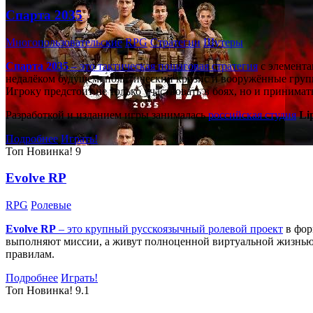
Спарта 2035
Многопользовательские
RPG
Стратегии
Шутеры
Спарта 2035
– это тактическая
пошаговая стратегия
с элемента
недалёком будущем: политический кризис и вооружённые групп
Игроку предстоит не только участвовать в боях, но и принима
Разработкой и изданием игры занималась
российская студия
Li
Подробнее
Играть!
Топ
Новинка!
9
Evolve RP
RPG
Ролевые
Evolve RP
– это крупный русскоязычный
ролевой проект
в фор
выполняют миссии, а живут полноценной виртуальной жизнью: 
правилам.
Подробнее
Играть!
Топ
Новинка!
9.1