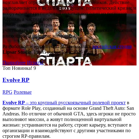
возглавляет отряд профессиональных наёмников. Действие
разворачивается в недалёком будущем: политический кризис и
вооружённые группировки охватывают один из регионов
Африки, а частная военная компания «Спарта» берётся за
самые опасные контракты. Игроку предстоит не только
участвовать в боях, но и принимать стратегические решения,
влияющие на развитие конфликта.
Разработкой и изданием игры занималась
российская студия
Lipsar Studio
. Релиз состоялся в 2025 году.
Подробнее
Играть!
Топ
Новинка!
9
Evolve RP
RPG
Ролевые
Evolve RP
– это крупный русскоязычный
ролевой проект
в
формате Role Play, созданный на основе Grand Theft Auto: San
Andreas. Но отличие от обычной GTA, здесь игроки не просто
выполняют миссии, а живут полноценной виртуальной
жизнью: устраиваются на работу, строят карьеру, вступают в
организации и взаимодействуют с другими участниками по
строгим RP-правилам.