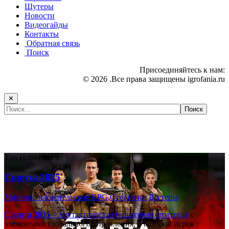
Шутеры
Новости
Видеогайды
Контакты
Обратная связь
Поиск
Присоединяйтесь к нам:
© 2026 .Все права защищены igrofania.ru
✕
Самые популярные игры сегодня:
Топ
Новинка!
9
Спарта 2035
Многопользовательские
RPG
Стратегии
Шутеры
Спарта 2035
– это тактическая
пошаговая стратегия
с
элементами глобального управления, в которой игрок