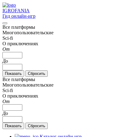
IGRO
FANIA
Гид онлайн-игр
Все платформы
Многопользовательские
Sci-fi
О приключениях
От
До
Все платформы
Многопользовательские
Sci-fi
О приключениях
От
До
Каталог онлайн игр