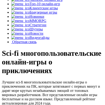
Топ-10 онлайн-игр
Клиентские игры
Браузерные игры
Новинки
MMORPG
Стратегии
Шутеры
Новости
Видеогайды
Обратная связь
Sci-fi многопользовательские
онлайн-игры о
приключениях
Лучшие sci-fi многопользовательские онлайн-игры о
приключениях на ПК, которые затягивают с первых минут и
дарят море крутых незабываемых эмоций от топовых
мировых разработчиков. Все представленные онлайн игры
бесплатные и на русском языке. Представленный рейтинг
актуализирован для 2024 года.