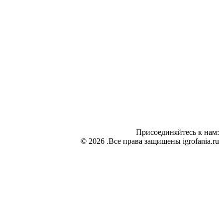
Присоединяйтесь к нам:
© 2026 .Все права защищены igrofania.ru