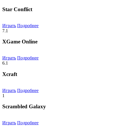
Star Conflict
Играть
Подробнее
7.1
XGame Online
Играть
Подробнее
6.1
Xcraft
Играть
Подробнее
1
Scrambled Galaxy
Играть
Подробнее