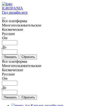
IGRO
FANIA
Гид онлайн-игр
Все платформы
Многопользовательские
Космические
Русские
От
До
Все платформы
Многопользовательские
Космические
Русские
От
До
Каталог онлайн игр