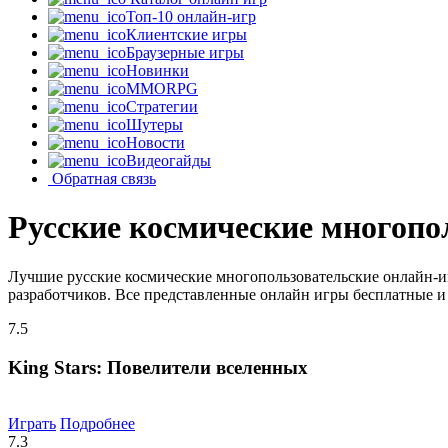
Топ-10 онлайн-игр
Клиентские игры
Браузерные игры
Новинки
MMORPG
Стратегии
Шутеры
Новости
Видеогайды
Обратная связь
Русские космические многопо
Лучшие русские космические многопользовательские онлайн-и
разработчиков. Все представленные онлайн игры бесплатные и 
7.5
King Stars: Повелители вселенных
Играть
Подробнее
7.3