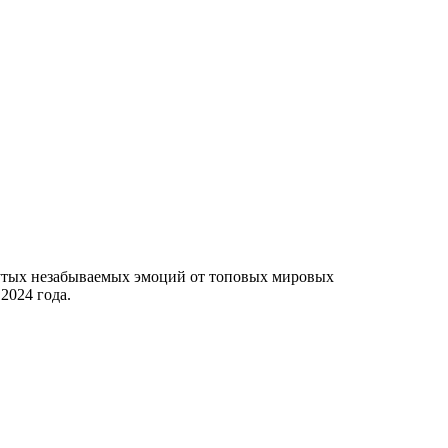
рутых незабываемых эмоций от топовых мировых
2024 года.