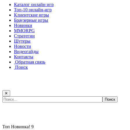
Каталог онлайн игр
Топ-10 онлайн-игр
Клиентские игры
Браузерные игры
Новинки
MMORPG
Стратегии
Шутеры
Новости
Видеогайды
Контакты
Обратная связь
Поиск
✕
Самые популярные игры сегодня:
Топ
Новинка!
9