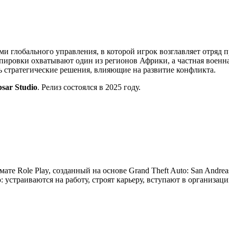
ми глобального управления, в которой игрок возглавляет отряд 
ировки охватывают один из регионов Африки, а частная военна
ть стратегические решения, влияющие на развитие конфликта.
psar Studio
. Релиз состоялся в 2025 году.
мате Role Play, созданный на основе Grand Theft Auto: San Andre
устраиваются на работу, строят карьеру, вступают в организац