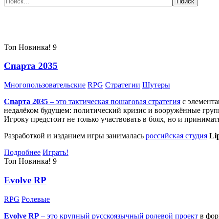
Самые популярные игры сегодня:
Топ
Новинка!
9
Спарта 2035
Многопользовательские
RPG
Стратегии
Шутеры
Спарта 2035
– это тактическая
пошаговая стратегия
с элемента
недалёком будущем: политический кризис и вооружённые групп
Игроку предстоит не только участвовать в боях, но и принима
Разработкой и изданием игры занималась
российская студия
Li
Подробнее
Играть!
Топ
Новинка!
9
Evolve RP
RPG
Ролевые
Evolve RP
– это крупный русскоязычный
ролевой проект
в фор