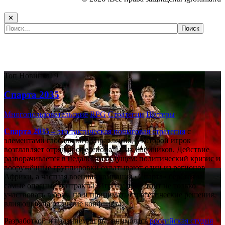
✕
Самые популярные игры сегодня:
Топ
Новинка!
9
Спарта 2035
Многопользовательские
RPG
Стратегии
Шутеры
Спарта 2035
– это тактическая
пошаговая стратегия
с
элементами глобального управления, в которой игрок
возглавляет отряд профессиональных наёмников. Действие
разворачивается в недалёком будущем: политический кризис и
вооружённые группировки охватывают один из регионов
Африки, а частная военная компания «Спарта» берётся за
самые опасные контракты. Игроку предстоит не только
участвовать в боях, но и принимать стратегические решения,
влияющие на развитие конфликта.
Разработкой и изданием игры занималась
российская студия