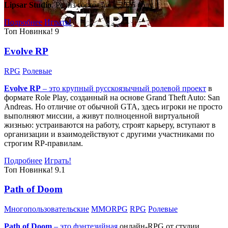
Lipsar Studio
. Релиз состоялся в 2025 году.
Подробнее
Играть!
Топ
Новинка!
9
Evolve RP
RPG
Ролевые
Evolve RP
– это крупный русскоязычный
ролевой проект
в
формате Role Play, созданный на основе Grand Theft Auto: San
Andreas. Но отличие от обычной GTA, здесь игроки не просто
выполняют миссии, а живут полноценной виртуальной
жизнью: устраиваются на работу, строят карьеру, вступают в
организации и взаимодействуют с другими участниками по
строгим RP-правилам.
Подробнее
Играть!
Топ
Новинка!
9.1
Path of Doom
Многопользовательские
MMORPG
RPG
Ролевые
Path of Doom
– это
фэнтезийная
онлайн-RPG от студии