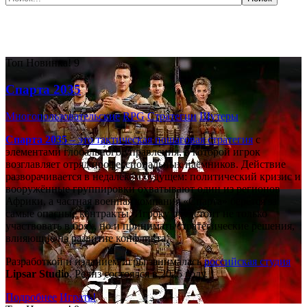
Самые популярные игры сегодня:
Топ
Новинка!
9
Спарта 2035
Многопользовательские
RPG
Стратегии
Шутеры
Спарта 2035
– это тактическая
пошаговая стратегия
с
элементами глобального управления, в которой игрок
возглавляет отряд профессиональных наёмников. Действие
разворачивается в недалёком будущем: политический кризис и
вооружённые группировки охватывают один из регионов
Африки, а частная военная компания «Спарта» берётся за
самые опасные контракты. Игроку предстоит не только
участвовать в боях, но и принимать стратегические решения,
влияющие на развитие конфликта.
Разработкой и изданием игры занималась
российская студия
Lipsar Studio
. Релиз состоялся в 2025 году.
Подробнее
Играть!