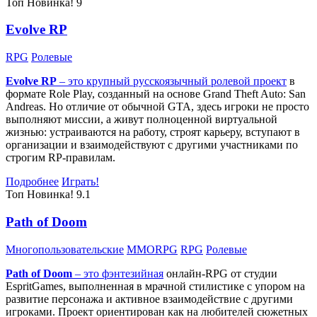
Топ
Новинка!
9
Evolve RP
RPG
Ролевые
Evolve RP
– это крупный русскоязычный
ролевой проект
в
формате Role Play, созданный на основе Grand Theft Auto: San
Andreas. Но отличие от обычной GTA, здесь игроки не просто
выполняют миссии, а живут полноценной виртуальной
жизнью: устраиваются на работу, строят карьеру, вступают в
организации и взаимодействуют с другими участниками по
строгим RP-правилам.
Подробнее
Играть!
Топ
Новинка!
9.1
Path of Doom
Многопользовательские
MMORPG
RPG
Ролевые
Path of Doom
– это
фэнтезийная
онлайн-RPG от студии
EspritGames, выполненная в мрачной стилистике с упором на
развитие персонажа и активное взаимодействие с другими
игроками. Проект ориентирован как на любителей сюжетных