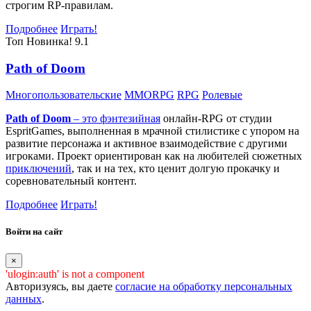
строгим RP-правилам.
Подробнее
Играть!
Топ
Новинка!
9.1
Path of Doom
Многопользовательские
MMORPG
RPG
Ролевые
Path of Doom
– это
фэнтезийная
онлайн-RPG от студии
EspritGames, выполненная в мрачной стилистике с упором на
развитие персонажа и активное взаимодействие с другими
игроками. Проект ориентирован как на любителей сюжетных
приключений
, так и на тех, кто ценит долгую прокачку и
соревновательный контент.
Подробнее
Играть!
Войти на сайт
×
'ulogin:auth' is not a component
Авторизуясь, вы даете
согласие на обработку персональных
данных
.