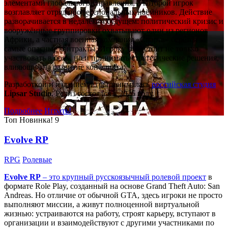
элементами глобального управления, в которой игрок
возглавляет отряд профессиональных наёмников. Действие
разворачивается в недалёком будущем: политический кризис и
вооружённые группировки охватывают один из регионов
Африки, а частная военная компания «Спарта» берётся за
самые опасные контракты. Игроку предстоит не только
участвовать в боях, но и принимать стратегические решения,
влияющие на развитие конфликта.
Разработкой и изданием игры занималась
российская студия
Lipsar Studio
. Релиз состоялся в 2025 году.
Подробнее
Играть!
Топ
Новинка!
9
Evolve RP
RPG
Ролевые
Evolve RP
– это крупный русскоязычный
ролевой проект
в
формате Role Play, созданный на основе Grand Theft Auto: San
Andreas. Но отличие от обычной GTA, здесь игроки не просто
выполняют миссии, а живут полноценной виртуальной
жизнью: устраиваются на работу, строят карьеру, вступают в
организации и взаимодействуют с другими участниками по