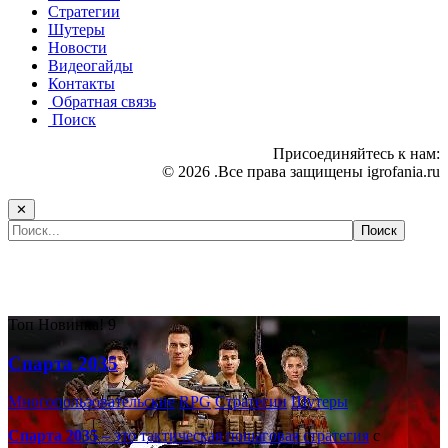
Стратегии
Шутеры
Новости
Видеогайды
Контакты
Обратная связь
Поиск
Присоединяйтесь к нам:
© 2026 .Все права защищены igrofania.ru
✕
Самые популярные игры сегодня:
Топ
Новинка!
9
Спарта 2035
Многопользовательские
RPG
Стратегии
Шутеры
Спарта 2035
– это тактическая
пошаговая стратегия
с