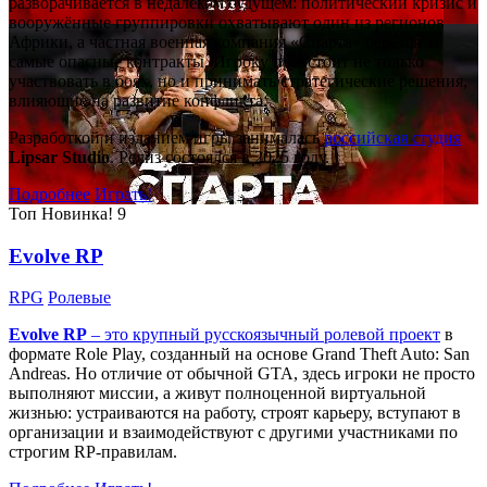
разворачивается в недалёком будущем: политический кризис и
вооружённые группировки охватывают один из регионов
Африки, а частная военная компания «Спарта» берётся за
самые опасные контракты. Игроку предстоит не только
участвовать в боях, но и принимать стратегические решения,
влияющие на развитие конфликта.
Разработкой и изданием игры занималась
российская студия
Lipsar Studio
. Релиз состоялся в 2025 году.
Подробнее
Играть!
Топ
Новинка!
9
Evolve RP
RPG
Ролевые
Evolve RP
– это крупный русскоязычный
ролевой проект
в
формате Role Play, созданный на основе Grand Theft Auto: San
Andreas. Но отличие от обычной GTA, здесь игроки не просто
выполняют миссии, а живут полноценной виртуальной
жизнью: устраиваются на работу, строят карьеру, вступают в
организации и взаимодействуют с другими участниками по
строгим RP-правилам.