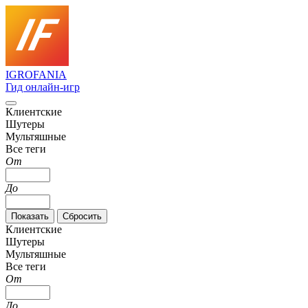
IGRO
FANIA
Гид онлайн-игр
Клиентские
Шутеры
Мультяшные
Все теги
От
До
Клиентские
Шутеры
Мультяшные
Все теги
От
До