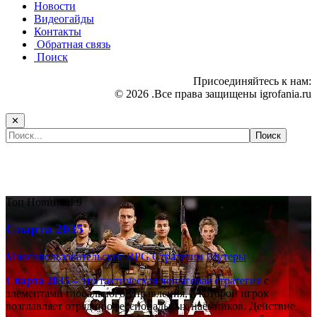
Новости
Видеогайды
Контакты
Обратная связь
Поиск
Присоединяйтесь к нам:
© 2026 .Все права защищены igrofania.ru
✕
Самые популярные игры сегодня:
Топ
Новинка!
9
Спарта 2035
Многопользовательские
RPG
Стратегии
Шутеры
Спарта 2035
– это тактическая
пошаговая стратегия
с
элементами глобального управления, в которой игрок
возглавляет отряд профессиональных наёмников. Действие