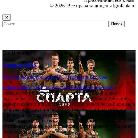
Присоединяйтесь к нам:
© 2026 .Все права защищены igrofania.ru
✕
Самые популярные игры сегодня:
Топ
Новинка!
9
Спарта 2035
Многопользовательские
RPG
Стратегии
Шутеры
Спарта 2035
– это тактическая
пошаговая стратегия
с
элементами глобального управления, в которой игрок
возглавляет отряд профессиональных наёмников. Действие
разворачивается в недалёком будущем: политический кризис и
вооружённые группировки охватывают один из регионов
Африки, а частная военная компания «Спарта» берётся за
самые опасные контракты. Игроку предстоит не только
участвовать в боях, но и принимать стратегические решения,
влияющие на развитие конфликта.