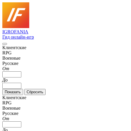
IGRO
FANIA
Гид онлайн-игр
Клиентские
RPG
Военные
Русские
От
До
Клиентские
RPG
Военные
Русские
От
До