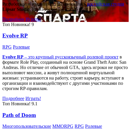
Разработкой и изданием игры занималась
российская студия
Lipsar Studio
. Релиз состоялся в 2025 году.
Подробнее
Играть!
Топ
Новинка!
9
Evolve RP
RPG
Ролевые
Evolve RP
– это крупный русскоязычный
ролевой проект
в
формате Role Play, созданный на основе Grand Theft Auto: San
Andreas. Но отличие от обычной GTA, здесь игроки не просто
выполняют миссии, а живут полноценной виртуальной
жизнью: устраиваются на работу, строят карьеру, вступают в
организации и взаимодействуют с другими участниками по
строгим RP-правилам.
Подробнее
Играть!
Топ
Новинка!
9.1
Path of Doom
Многопользовательские
MMORPG
RPG
Ролевые