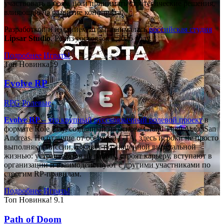
участвовать в боях, но и принимать стратегические решения,
влияющие на развитие конфликта.
Разработкой и изданием игры занималась
российская студия
Lipsar Studio
. Релиз состоялся в 2025 году.
Подробнее
Играть!
Топ
Новинка!
9
Evolve RP
RPG
Ролевые
Evolve RP
– это крупный русскоязычный
ролевой проект
в
формате Role Play, созданный на основе Grand Theft Auto: San
Andreas. Но отличие от обычной GTA, здесь игроки не просто
выполняют миссии, а живут полноценной виртуальной
жизнью: устраиваются на работу, строят карьеру, вступают в
организации и взаимодействуют с другими участниками по
строгим RP-правилам.
Подробнее
Играть!
Топ
Новинка!
9.1
Path of Doom