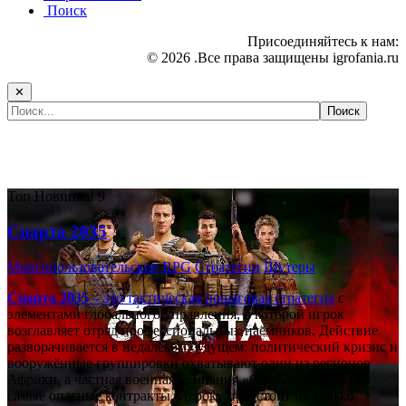
Поиск
Присоединяйтесь к нам:
© 2026 .Все права защищены igrofania.ru
✕
Самые популярные игры сегодня:
Топ
Новинка!
9
Спарта 2035
Многопользовательские
RPG
Стратегии
Шутеры
Спарта 2035
– это тактическая
пошаговая стратегия
с
элементами глобального управления, в которой игрок
возглавляет отряд профессиональных наёмников. Действие
разворачивается в недалёком будущем: политический кризис и
вооружённые группировки охватывают один из регионов
Африки, а частная военная компания «Спарта» берётся за
самые опасные контракты. Игроку предстоит не только