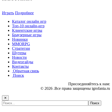
Играть
Подробнее
Каталог онлайн игр
Топ-10 онлайн-игр
Клиентские игры
Браузерные игры
Новинки
MMORPG
Стратегии
Шутеры
Новости
Видеогайды
Контакты
Обратная связь
Поиск
Присоединяйтесь к нам:
© 2026 .Все права защищены igrofania.ru
✕