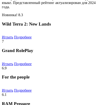
языке. Представленный рейтинг актуализирован для 2024
года.
Новинка!
8.3
Wild Terra 2: New Lands
Играть
Подробнее
7
Grand RolePlay
Играть
Подробнее
6.9
For the people
Играть
Подробнее
6.1
RAM Pressure