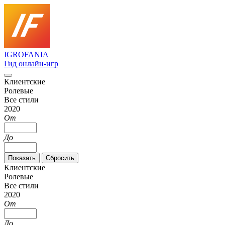
IGRO
FANIA
Гид онлайн-игр
Клиентские
Ролевые
Все стили
2020
От
До
Клиентские
Ролевые
Все стили
2020
От
До