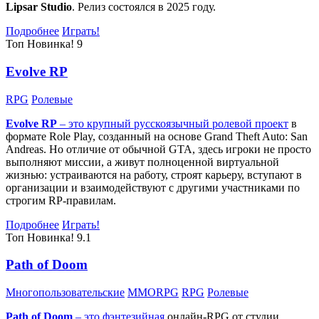
Lipsar Studio
. Релиз состоялся в 2025 году.
Подробнее
Играть!
Топ
Новинка!
9
Evolve RP
RPG
Ролевые
Evolve RP
– это крупный русскоязычный
ролевой проект
в
формате Role Play, созданный на основе Grand Theft Auto: San
Andreas. Но отличие от обычной GTA, здесь игроки не просто
выполняют миссии, а живут полноценной виртуальной
жизнью: устраиваются на работу, строят карьеру, вступают в
организации и взаимодействуют с другими участниками по
строгим RP-правилам.
Подробнее
Играть!
Топ
Новинка!
9.1
Path of Doom
Многопользовательские
MMORPG
RPG
Ролевые
Path of Doom
– это
фэнтезийная
онлайн-RPG от студии