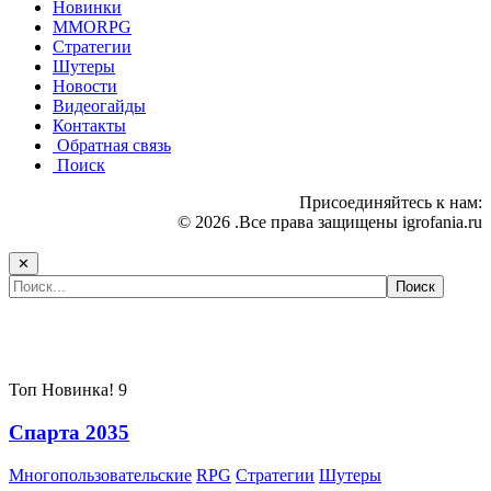
Новинки
MMORPG
Стратегии
Шутеры
Новости
Видеогайды
Контакты
Обратная связь
Поиск
Присоединяйтесь к нам:
© 2026 .Все права защищены igrofania.ru
✕
Самые популярные игры сегодня:
Топ
Новинка!
9
Спарта 2035
Многопользовательские
RPG
Стратегии
Шутеры