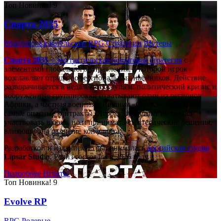
Топ
Новинка!
9
Спарта 2035
Многопользовательские
RPG
Стратегии
Шутеры
Спарта 2035
– это тактическая
пошаговая стратегия
с
элементами глобального управления, в которой игрок
возглавляет отряд профессиональных наёмников. Действие
разворачивается в недалёком будущем: политический кризис и
вооружённые группировки охватывают один из регионов
Африки, а частная военная компания «Спарта» берётся за
самые опасные контракты. Игроку предстоит не только
участвовать в боях, но и принимать стратегические решения,
влияющие на развитие конфликта.
Разработкой и изданием игры занималась
российская студия
Lipsar Studio
. Релиз состоялся в 2025 году.
Подробнее
Играть!
Топ
Новинка!
9
Evolve RP
RPG
Ролевые