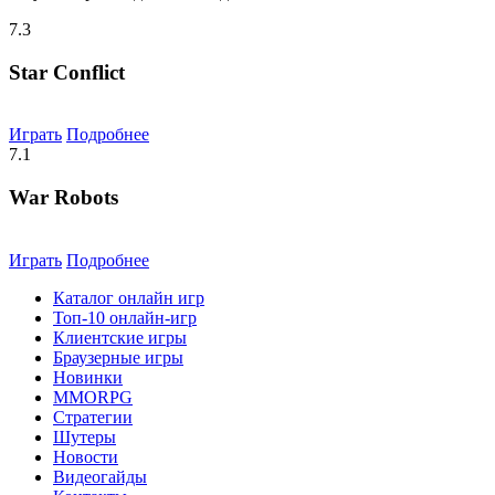
7.3
Star Conflict
Играть
Подробнее
7.1
War Robots
Играть
Подробнее
Каталог онлайн игр
Топ-10 онлайн-игр
Клиентские игры
Браузерные игры
Новинки
MMORPG
Стратегии
Шутеры
Новости
Видеогайды