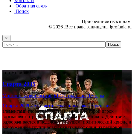
Контакты
Обратная связь
Поиск
Присоединяйтесь к нам:
© 2026 .Все права защищены igrofania.ru
✕
Самые популярные игры сегодня:
Топ
Новинка!
9
Спарта 2035
Многопользовательские
RPG
Стратегии
Шутеры
Спарта 2035
– это тактическая
пошаговая стратегия
с
элементами глобального управления, в которой игрок
возглавляет отряд профессиональных наёмников. Действие
разворачивается в недалёком будущем: политический кризис и
вооружённые группировки охватывают один из регионов
Африки, а частная военная компания «Спарта» берётся за