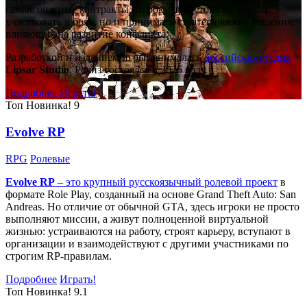
самые опасные контракты. Игроку предстоит не только
участвовать в боях, но и принимать стратегические решения,
влияющие на развитие конфликта.
Разработкой и изданием игры занималась
российская студия
Lipsar Studio
. Релиз состоялся в 2025 году.
Подробнее
Играть!
Топ
Новинка!
9
Evolve RP
RPG
Ролевые
Evolve RP
– это крупный русскоязычный
ролевой проект
в
формате Role Play, созданный на основе Grand Theft Auto: San
Andreas. Но отличие от обычной GTA, здесь игроки не просто
выполняют миссии, а живут полноценной виртуальной
жизнью: устраиваются на работу, строят карьеру, вступают в
организации и взаимодействуют с другими участниками по
строгим RP-правилам.
Подробнее
Играть!
Топ
Новинка!
9.1