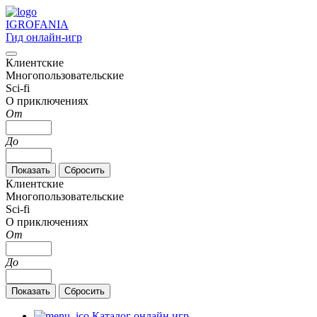
IGRO
FANIA
Гид онлайн-игр
Клиентские
Многопользовательские
Sci-fi
О приключениях
От
До
Клиентские
Многопользовательские
Sci-fi
О приключениях
От
До
Каталог онлайн игр