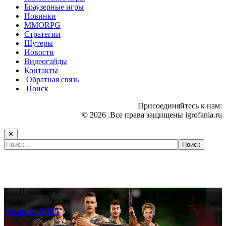
Браузерные игры
Новинки
MMORPG
Стратегии
Шутеры
Новости
Видеогайды
Контакты
Обратная связь
Поиск
Присоединяйтесь к нам:
© 2026 .Все права защищены igrofania.ru
✕
Самые популярные игры сегодня:
Топ
Новинка!
9
Спарта 2035