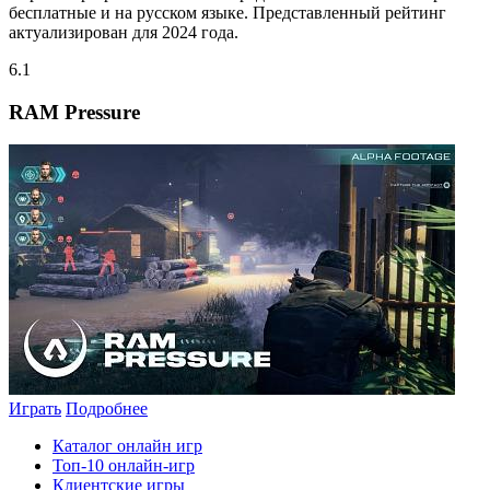
бесплатные и на русском языке. Представленный рейтинг
актуализирован для 2024 года.
6.1
RAM Pressure
Играть
Подробнее
Каталог онлайн игр
Топ-10 онлайн-игр
Клиентские игры