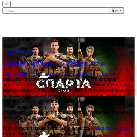
✕
Самые популярные игры сегодня:
Топ
Новинка!
9
Спарта 2035
Многопользовательские
RPG
Стратегии
Шутеры
Спарта 2035
– это тактическая
пошаговая стратегия
с
элементами глобального управления, в которой игрок
возглавляет отряд профессиональных наёмников. Действие
разворачивается в недалёком будущем: политический кризис и
вооружённые группировки охватывают один из регионов
Африки, а частная военная компания «Спарта» берётся за
самые опасные контракты. Игроку предстоит не только
участвовать в боях, но и принимать стратегические решения,
влияющие на развитие конфликта.
Разработкой и изданием игры занималась
российская студия
Lipsar Studio
. Релиз состоялся в 2025 году.