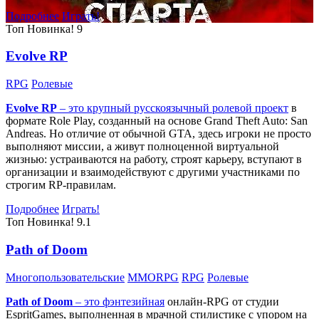
Подробнее
Играть!
Топ
Новинка!
9
Evolve RP
RPG
Ролевые
Evolve RP
– это крупный русскоязычный
ролевой проект
в
формате Role Play, созданный на основе Grand Theft Auto: San
Andreas. Но отличие от обычной GTA, здесь игроки не просто
выполняют миссии, а живут полноценной виртуальной
жизнью: устраиваются на работу, строят карьеру, вступают в
организации и взаимодействуют с другими участниками по
строгим RP-правилам.
Подробнее
Играть!
Топ
Новинка!
9.1
Path of Doom
Многопользовательские
MMORPG
RPG
Ролевые
Path of Doom
– это
фэнтезийная
онлайн-RPG от студии
EspritGames, выполненная в мрачной стилистике с упором на