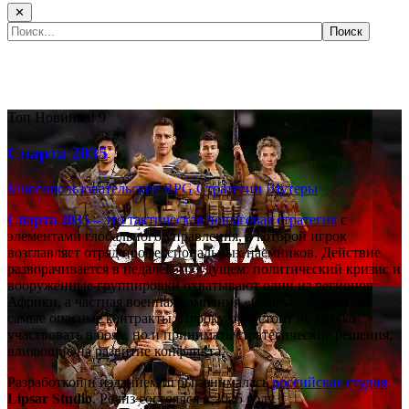
✕
Самые популярные игры сегодня:
Топ
Новинка!
9
Спарта 2035
Многопользовательские
RPG
Стратегии
Шутеры
Спарта 2035
– это тактическая
пошаговая стратегия
с
элементами глобального управления, в которой игрок
возглавляет отряд профессиональных наёмников. Действие
разворачивается в недалёком будущем: политический кризис и
вооружённые группировки охватывают один из регионов
Африки, а частная военная компания «Спарта» берётся за
самые опасные контракты. Игроку предстоит не только
участвовать в боях, но и принимать стратегические решения,
влияющие на развитие конфликта.
Разработкой и изданием игры занималась
российская студия
Lipsar Studio
. Релиз состоялся в 2025 году.