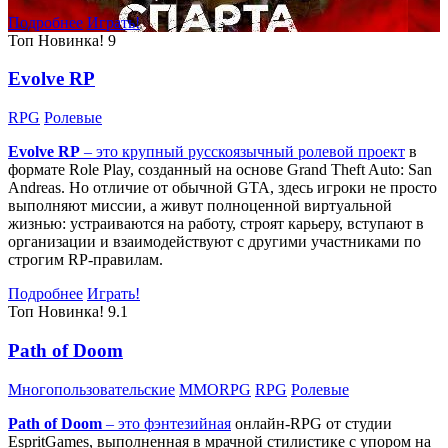
Подробнее
Играть!
Топ
Новинка!
9
Evolve RP
RPG
Ролевые
Evolve RP
– это крупный русскоязычный
ролевой проект
в
формате Role Play, созданный на основе Grand Theft Auto: San
Andreas. Но отличие от обычной GTA, здесь игроки не просто
выполняют миссии, а живут полноценной виртуальной
жизнью: устраиваются на работу, строят карьеру, вступают в
организации и взаимодействуют с другими участниками по
строгим RP-правилам.
Подробнее
Играть!
Топ
Новинка!
9.1
Path of Doom
Многопользовательские
MMORPG
RPG
Ролевые
Path of Doom
– это
фэнтезийная
онлайн-RPG от студии
EspritGames, выполненная в мрачной стилистике с упором на