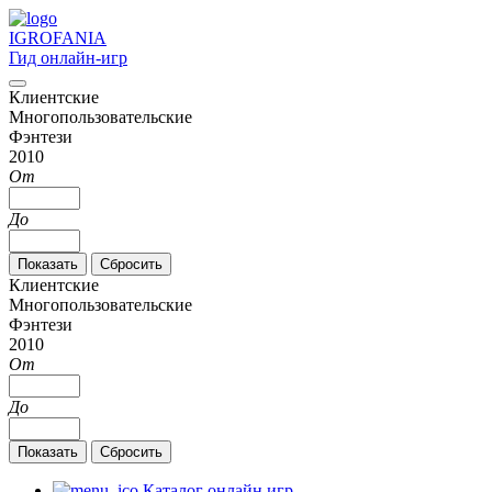
IGRO
FANIA
Гид онлайн-игр
Клиентские
Многопользовательские
Фэнтези
2010
От
До
Клиентские
Многопользовательские
Фэнтези
2010
От
До
Каталог онлайн игр