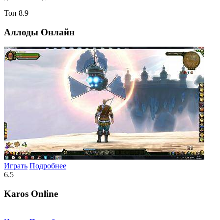
Топ
8.9
Аллоды Онлайн
Играть
Подробнее
6.5
Karos Online