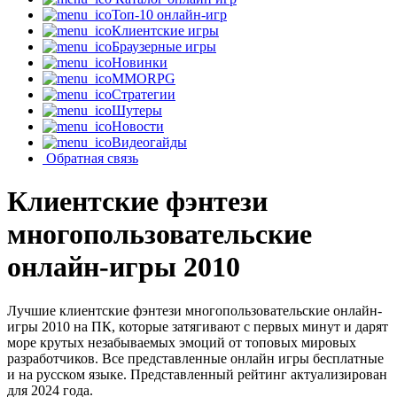
Топ-10 онлайн-игр
Клиентские игры
Браузерные игры
Новинки
MMORPG
Стратегии
Шутеры
Новости
Видеогайды
Обратная связь
Клиентские фэнтези
многопользовательские
онлайн-игры 2010
Лучшие клиентские фэнтези многопользовательские онлайн-
игры 2010 на ПК, которые затягивают с первых минут и дарят
море крутых незабываемых эмоций от топовых мировых
разработчиков. Все представленные онлайн игры бесплатные
и на русском языке. Представленный рейтинг актуализирован
для 2024 года.