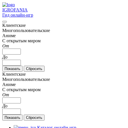
IGRO
FANIA
Гид онлайн-игр
Клиентские
Многопользовательские
Аниме
С открытым миром
От
До
Клиентские
Многопользовательские
Аниме
С открытым миром
От
До
Каталог онлайн игр