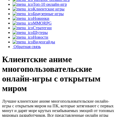
Топ-10 онлайн-игр
Клиентские игры
Браузерные игры
Новинки
MMORPG
Стратегии
Шутеры
Новости
Видеогайды
Обратная связь
Клиентские аниме
многопользовательские
онлайн-игры с открытым
миром
Лучшие клиентские аниме многопользовательские онлайн-
игры с открытым миром на ПК, которые затягивают с первых
минут и дарят море крутых незабываемых эмоций от топовых
мировых разработчиков. Все представленные онлайн игры