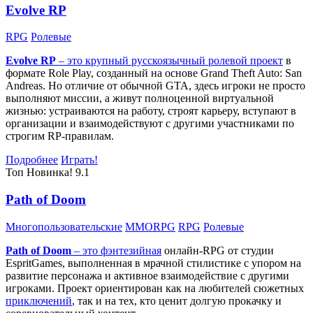
Evolve RP
RPG
Ролевые
Evolve RP
– это крупный русскоязычный
ролевой проект
в
формате Role Play, созданный на основе Grand Theft Auto: San
Andreas. Но отличие от обычной GTA, здесь игроки не просто
выполняют миссии, а живут полноценной виртуальной
жизнью: устраиваются на работу, строят карьеру, вступают в
организации и взаимодействуют с другими участниками по
строгим RP-правилам.
Подробнее
Играть!
Топ
Новинка!
9.1
Path of Doom
Многопользовательские
MMORPG
RPG
Ролевые
Path of Doom
– это
фэнтезийная
онлайн-RPG от студии
EspritGames, выполненная в мрачной стилистике с упором на
развитие персонажа и активное взаимодействие с другими
игроками. Проект ориентирован как на любителей сюжетных
приключений
, так и на тех, кто ценит долгую прокачку и