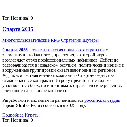
Самые популярные игры сегодня:
Топ
Новинка!
9
Спарта 2035
Многопользовательские
RPG
Стратегии
Шутеры
Спарта 2035
– это тактическая
пошаговая стратегия
с
элементами глобального управления, в которой игрок
возглавляет отряд профессиональных наёмников. Действие
разворачивается в недалёком будущем: политический кризис и
вооружённые группировки охватывают один из регионов
Африки, а частная военная компания «Спарта» берётся за
самые опасные контракты. Игроку предстоит не только
участвовать в боях, но и принимать стратегические решения,
влияющие на развитие конфликта.
Разработкой и изданием игры занималась
российская студия
Lipsar Studio
. Релиз состоялся в 2025 году.
Подробнее
Играть!
Топ
Новинка!
9