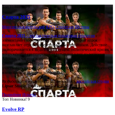
Топ
Новинка!
9
Спарта 2035
Многопользовательские
RPG
Стратегии
Шутеры
Спарта 2035
– это тактическая
пошаговая стратегия
с
элементами глобального управления, в которой игрок
возглавляет отряд профессиональных наёмников. Действие
разворачивается в недалёком будущем: политический кризис и
вооружённые группировки охватывают один из регионов
Африки, а частная военная компания «Спарта» берётся за
самые опасные контракты. Игроку предстоит не только
участвовать в боях, но и принимать стратегические решения,
влияющие на развитие конфликта.
Разработкой и изданием игры занималась
российская студия
Lipsar Studio
. Релиз состоялся в 2025 году.
Подробнее
Играть!
Топ
Новинка!
9
Evolve RP