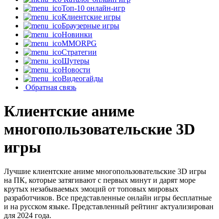
Топ-10 онлайн-игр
Клиентские игры
Браузерные игры
Новинки
MMORPG
Стратегии
Шутеры
Новости
Видеогайды
Обратная связь
Клиентские аниме
многопользовательские 3D
игры
Лучшие клиентские аниме многопользовательские 3D игры
на ПК, которые затягивают с первых минут и дарят море
крутых незабываемых эмоций от топовых мировых
разработчиков. Все представленные онлайн игры бесплатные
и на русском языке. Представленный рейтинг актуализирован
для 2024 года.