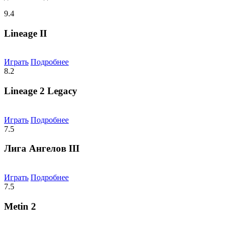
9.4
Lineage II
Играть
Подробнее
8.2
Lineage 2 Legacy
Играть
Подробнее
7.5
Лига Ангелов III
Играть
Подробнее
7.5
Metin 2