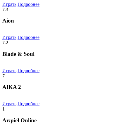
Играть
Подробнее
7.3
Aion
Играть
Подробнее
7.2
Blade & Soul
Играть
Подробнее
7
AIKA 2
Играть
Подробнее
1
Ar:piel Online