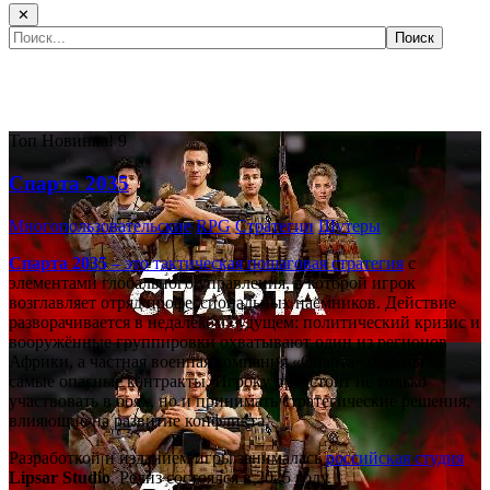
✕
Самые популярные игры сегодня:
Топ
Новинка!
9
Спарта 2035
Многопользовательские
RPG
Стратегии
Шутеры
Спарта 2035
– это тактическая
пошаговая стратегия
с
элементами глобального управления, в которой игрок
возглавляет отряд профессиональных наёмников. Действие
разворачивается в недалёком будущем: политический кризис и
вооружённые группировки охватывают один из регионов
Африки, а частная военная компания «Спарта» берётся за
самые опасные контракты. Игроку предстоит не только
участвовать в боях, но и принимать стратегические решения,
влияющие на развитие конфликта.
Разработкой и изданием игры занималась
российская студия
Lipsar Studio
. Релиз состоялся в 2025 году.