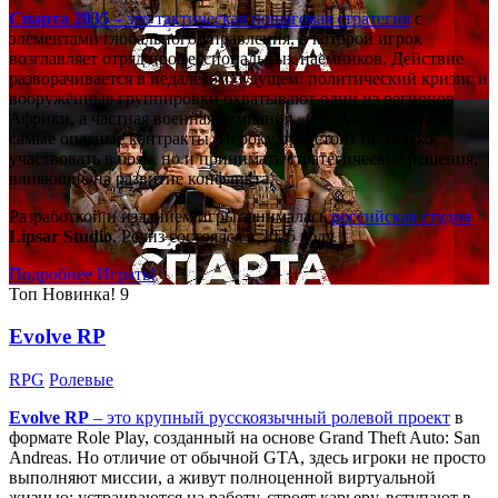
Спарта 2035
– это тактическая
пошаговая стратегия
с
элементами глобального управления, в которой игрок
возглавляет отряд профессиональных наёмников. Действие
разворачивается в недалёком будущем: политический кризис и
вооружённые группировки охватывают один из регионов
Африки, а частная военная компания «Спарта» берётся за
самые опасные контракты. Игроку предстоит не только
участвовать в боях, но и принимать стратегические решения,
влияющие на развитие конфликта.
Разработкой и изданием игры занималась
российская студия
Lipsar Studio
. Релиз состоялся в 2025 году.
Подробнее
Играть!
Топ
Новинка!
9
Evolve RP
RPG
Ролевые
Evolve RP
– это крупный русскоязычный
ролевой проект
в
формате Role Play, созданный на основе Grand Theft Auto: San
Andreas. Но отличие от обычной GTA, здесь игроки не просто
выполняют миссии, а живут полноценной виртуальной
жизнью: устраиваются на работу, строят карьеру, вступают в