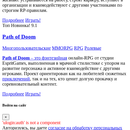
организации и взаимодействуют с другими участниками по
строгим RP-правилам.
Подробнее
Играть!
Топ
Новинка!
9.1
Path of Doom
Многопользовательские
MMORPG
RPG
Ролевые
Path of Doom
– это
фэнтезийная
онлайн-RPG от студии
EspritGames, выполненная в мрачной стилистике с упором на
развитие персонажа и активное взаимодействие с другими
игроками. Проект ориентирован как на любителей сюжетных
приключений
, так и на тех, кто ценит долгую прокачку и
соревновательный контент.
Подробнее
Играть!
Войти на сайт
×
'ulogin:auth' is not a component
Авторизуясь, вы даете
согласие на обработку персональных