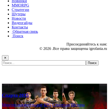
Новинки
MMORPG
Стратегии
Шутеры
Новости
Видеогайды
Контакты
Обратная связь
Поиск
Присоединяйтесь к нам:
© 2026 .Все права защищены igrofania.ru
✕
Самые популярные игры сегодня:
Топ
Новинка!
9
Спарта 2035
Многопользовательские
RPG
Стратегии
Шутеры