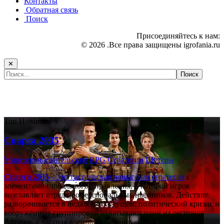
Контакты
Обратная связь
Поиск
Присоединяйтесь к нам:
© 2026 .Все права защищены igrofania.ru
✕
Самые популярные игры сегодня:
Топ
Новинка!
9
Спарта 2035
Многопользовательские
RPG
Стратегии
Шутеры
Спарта 2035
– это тактическая
пошаговая стратегия
с
элементами глобального управления, в которой игрок
возглавляет отряд профессиональных наёмников. Действие
разворачивается в недалёком будущем: политический кризис и
вооружённые группировки охватывают один из регионов
Африки, а частная военная компания «Спарта» берётся за