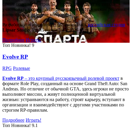
самые опасные контракты. Игроку предстоит не только
участвовать в боях, но и принимать стратегические решения,
влияющие на развитие конфликта.
Разработкой и изданием игры занималась
российская студия
Lipsar Studio
. Релиз состоялся в 2025 году.
Подробнее
Играть!
Топ
Новинка!
9
Evolve RP
RPG
Ролевые
Evolve RP
– это крупный русскоязычный
ролевой проект
в
формате Role Play, созданный на основе Grand Theft Auto: San
Andreas. Но отличие от обычной GTA, здесь игроки не просто
выполняют миссии, а живут полноценной виртуальной
жизнью: устраиваются на работу, строят карьеру, вступают в
организации и взаимодействуют с другими участниками по
строгим RP-правилам.
Подробнее
Играть!
Топ
Новинка!
9.1