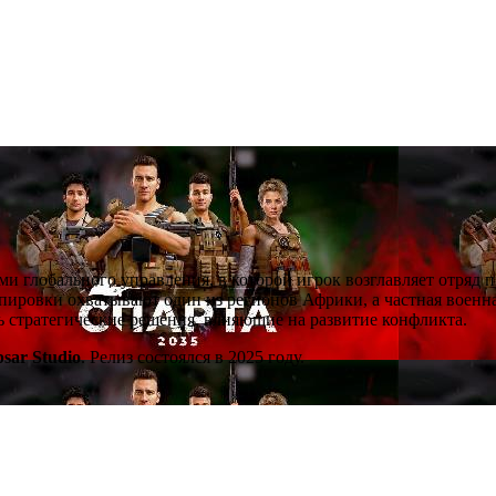
ми глобального управления, в которой игрок возглавляет отряд 
ировки охватывают один из регионов Африки, а частная военна
ть стратегические решения, влияющие на развитие конфликта.
psar Studio
. Релиз состоялся в 2025 году.