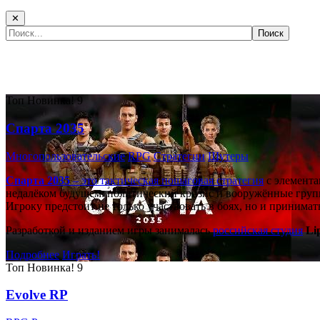
✕
Самые популярные игры сегодня:
Топ
Новинка!
9
Спарта 2035
Многопользовательские
RPG
Стратегии
Шутеры
Спарта 2035
– это тактическая
пошаговая стратегия
с элемента
недалёком будущем: политический кризис и вооружённые групп
Игроку предстоит не только участвовать в боях, но и принима
Разработкой и изданием игры занималась
российская студия
Li
Подробнее
Играть!
Топ
Новинка!
9
Evolve RP