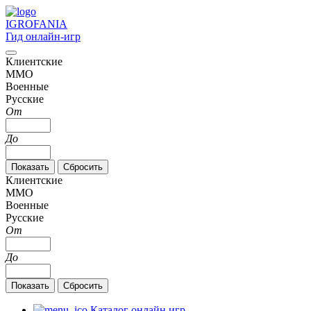
IGRO
FANIA
Гид онлайн-игр
Клиентские
MMO
Военные
Русские
От
До
Клиентские
MMO
Военные
Русские
От
До
Каталог онлайн игр