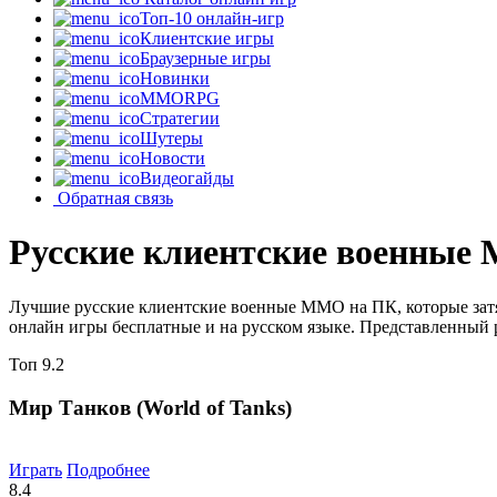
Топ-10 онлайн-игр
Клиентские игры
Браузерные игры
Новинки
MMORPG
Стратегии
Шутеры
Новости
Видеогайды
Обратная связь
Русские клиентские военны
Лучшие русские клиентские военные MMO на ПК, которые затя
онлайн игры бесплатные и на русском языке. Представленный р
Топ
9.2
Мир Танков (World of Tanks)
Играть
Подробнее
8.4