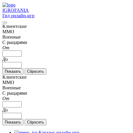
IGRO
FANIA
Гид онлайн-игр
Клиентские
MMO
Военные
С рыцарями
От
До
Клиентские
MMO
Военные
С рыцарями
От
До
Каталог онлайн игр