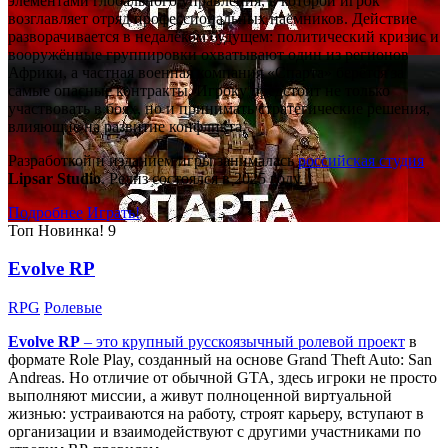
элементами глобального управления, в которой игрок
возглавляет отряд профессиональных наёмников. Действие
разворачивается в недалёком будущем: политический кризис и
вооружённые группировки охватывают один из регионов
Африки, а частная военная компания «Спарта» берётся за
самые опасные контракты. Игроку предстоит не только
участвовать в боях, но и принимать стратегические решения,
влияющие на развитие конфликта.
Разработкой и изданием игры занималась
российская студия
Lipsar Studio
. Релиз состоялся в 2025 году.
Подробнее
Играть!
Топ
Новинка!
9
Evolve RP
RPG
Ролевые
Evolve RP
– это крупный русскоязычный
ролевой проект
в
формате Role Play, созданный на основе Grand Theft Auto: San
Andreas. Но отличие от обычной GTA, здесь игроки не просто
выполняют миссии, а живут полноценной виртуальной
жизнью: устраиваются на работу, строят карьеру, вступают в
организации и взаимодействуют с другими участниками по