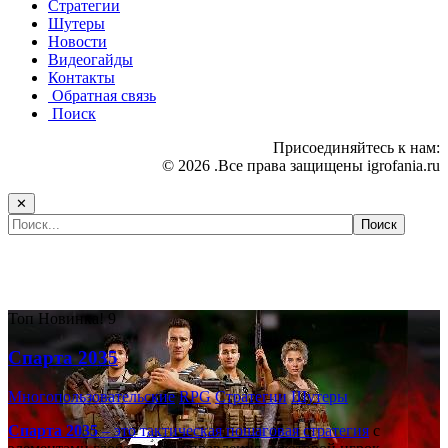
Стратегии
Шутеры
Новости
Видеогайды
Контакты
Обратная связь
Поиск
Присоединяйтесь к нам:
© 2026 .Все права защищены igrofania.ru
✕
Самые популярные игры сегодня:
Топ
Новинка!
9
Спарта 2035
Многопользовательские
RPG
Стратегии
Шутеры
Спарта 2035
– это тактическая
пошаговая стратегия
с