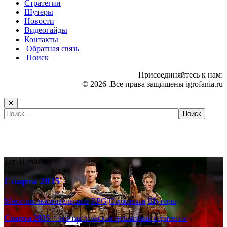
Стратегии
Шутеры
Новости
Видеогайды
Контакты
Обратная связь
Поиск
Присоединяйтесь к нам:
© 2026 .Все права защищены igrofania.ru
✕
Самые популярные игры сегодня:
Топ
Новинка!
9
Спарта 2035
Многопользовательские
RPG
Стратегии
Шутеры
Спарта 2035
– это тактическая
пошаговая стратегия
с