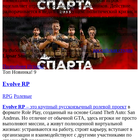
элементами глобального управления, в которой игрок
возглавляет отряд профессиональных наёмников. Действие
разворачивается в недалёком будущем: политический кризис и
вооружённые группировки охватывают один из регионов
Африки, а частная военная компания «Спарта» берётся за
самые опасные контракты. Игроку предстоит не только
участвовать в боях, но и принимать стратегические решения,
влияющие на развитие конфликта.
Разработкой и изданием игры занималась
российская студия
Lipsar Studio
. Релиз состоялся в 2025 году.
Подробнее
Играть!
Топ
Новинка!
9
Evolve RP
RPG
Ролевые
Evolve RP
– это крупный русскоязычный
ролевой проект
в
формате Role Play, созданный на основе Grand Theft Auto: San
Andreas. Но отличие от обычной GTA, здесь игроки не просто
выполняют миссии, а живут полноценной виртуальной
жизнью: устраиваются на работу, строят карьеру, вступают в
организации и взаимодействуют с другими участниками по