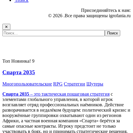
Поиск
Присоединяйтесь к нам:
© 2026 .Все права защищены igrofania.ru
✕
Самые популярные игры сегодня:
Топ
Новинка!
9
Спарта 2035
Многопользовательские
RPG
Стратегии
Шутеры
Спарта 2035
– это тактическая
пошаговая стратегия
с
элементами глобального управления, в которой игрок
возглавляет отряд профессиональных наёмников. Действие
разворачивается в недалёком будущем: политический кризис и
вооружённые группировки охватывают один из регионов
Африки, а частная военная компания «Спарта» берётся за
самые опасные контракты. Игроку предстоит не только
участвовать в боях, но и принимать стратегические решения,