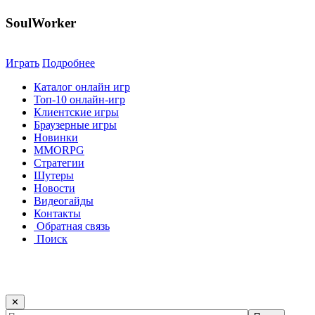
SoulWorker
Играть
Подробнее
Каталог онлайн игр
Топ-10 онлайн-игр
Клиентские игры
Браузерные игры
Новинки
MMORPG
Стратегии
Шутеры
Новости
Видеогайды
Контакты
Обратная связь
Поиск
✕