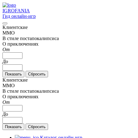
IGRO
FANIA
Гид онлайн-игр
Клиентские
MMO
В стиле постапокалипсиса
О приключениях
От
До
Клиентские
MMO
В стиле постапокалипсиса
О приключениях
От
До
Каталог онлайн игр