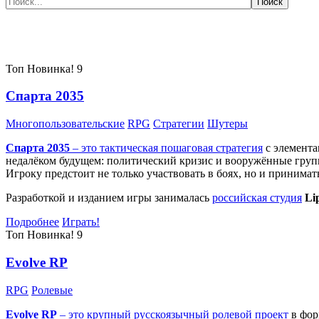
Самые популярные игры сегодня:
Топ
Новинка!
9
Спарта 2035
Многопользовательские
RPG
Стратегии
Шутеры
Спарта 2035
– это тактическая
пошаговая стратегия
с элемента
недалёком будущем: политический кризис и вооружённые групп
Игроку предстоит не только участвовать в боях, но и принима
Разработкой и изданием игры занималась
российская студия
Li
Подробнее
Играть!
Топ
Новинка!
9
Evolve RP
RPG
Ролевые
Evolve RP
– это крупный русскоязычный
ролевой проект
в фор