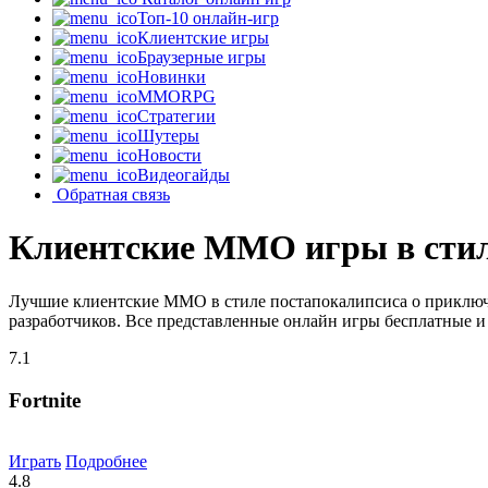
Топ-10 онлайн-игр
Клиентские игры
Браузерные игры
Новинки
MMORPG
Стратегии
Шутеры
Новости
Видеогайды
Обратная связь
Клиентские MMO игры в стил
Лучшие клиентские MMO в стиле постапокалипсиса о приключе
разработчиков. Все представленные онлайн игры бесплатные и 
7.1
Fortnite
Играть
Подробнее
4.8