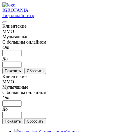
IGRO
FANIA
Гид онлайн-игр
Клиентские
MMO
Мультяшные
С большим онлайном
От
До
Клиентские
MMO
Мультяшные
С большим онлайном
От
До
Каталог онлайн игр