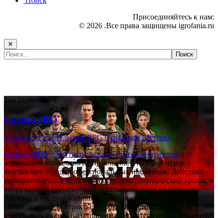
Поиск
Присоединяйтесь к нам:
© 2026 .Все права защищены igrofania.ru
✕
Самые популярные игры сегодня:
Топ
Новинка!
9
Спарта 2035
Многопользовательские
RPG
Стратегии
Шутеры
Спарта 2035
– это тактическая
пошаговая стратегия
с
элементами глобального управления, в которой игрок
возглавляет отряд профессиональных наёмников. Действие
разворачивается в недалёком будущем: политический кризис и
вооружённые группировки охватывают один из регионов
Африки, а частная военная компания «Спарта» берётся за
самые опасные контракты. Игроку предстоит не только
участвовать в боях, но и принимать стратегические решения,