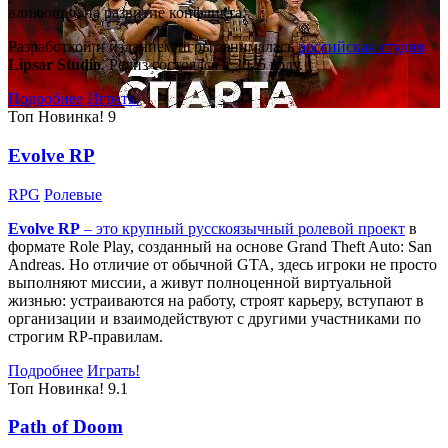
влияющие на развитие конфликта.
Разработкой и изданием игры занималась
российская студия
Lipsar Studio
. Релиз состоялся в 2025 году.
Подробнее
Играть!
Топ
Новинка!
9
Evolve RP
RPG
Ролевые
Evolve RP
– это крупный русскоязычный
ролевой проект
в
формате Role Play, созданный на основе Grand Theft Auto: San
Andreas. Но отличие от обычной GTA, здесь игроки не просто
выполняют миссии, а живут полноценной виртуальной
жизнью: устраиваются на работу, строят карьеру, вступают в
организации и взаимодействуют с другими участниками по
строгим RP-правилам.
Подробнее
Играть!
Топ
Новинка!
9.1
Path of Doom