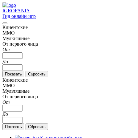
IGRO
FANIA
Гид онлайн-игр
Клиентские
MMO
Мультяшные
От первого лица
От
До
Клиентские
MMO
Мультяшные
От первого лица
От
До
Каталог онлайн игр