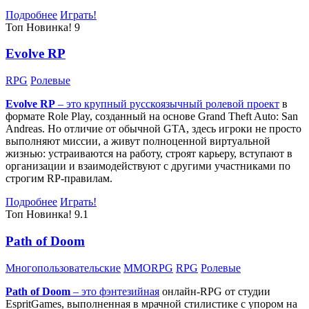
Подробнее
Играть!
Топ
Новинка!
9
Evolve RP
RPG
Ролевые
Evolve RP
– это крупный русскоязычный
ролевой проект
в
формате Role Play, созданный на основе Grand Theft Auto: San
Andreas. Но отличие от обычной GTA, здесь игроки не просто
выполняют миссии, а живут полноценной виртуальной
жизнью: устраиваются на работу, строят карьеру, вступают в
организации и взаимодействуют с другими участниками по
строгим RP-правилам.
Подробнее
Играть!
Топ
Новинка!
9.1
Path of Doom
Многопользовательские
MMORPG
RPG
Ролевые
Path of Doom
– это
фэнтезийная
онлайн-RPG от студии
EspritGames, выполненная в мрачной стилистике с упором на