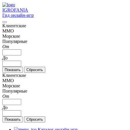
IGRO
FANIA
Гид онлайн-игр
Клиентские
MMO
Морские
Популярные
От
До
Клиентские
MMO
Морские
Популярные
От
До
Каталог онлайн игр