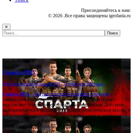
Поиск
Присоединяйтесь к нам:
© 2026 .Все права защищены igrofania.ru
✕
Самые популярные игры сегодня:
Топ
Новинка!
9
Спарта 2035
Многопользовательские
RPG
Стратегии
Шутеры
Спарта 2035
– это тактическая
пошаговая стратегия
с
элементами глобального управления, в которой игрок
возглавляет отряд профессиональных наёмников. Действие
разворачивается в недалёком будущем: политический кризис и
вооружённые группировки охватывают один из регионов
Африки, а частная военная компания «Спарта» берётся за
самые опасные контракты. Игроку предстоит не только
участвовать в боях, но и принимать стратегические решения,