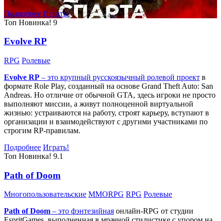
Подробнее
Играть!
Топ
Новинка!
9
Evolve RP
RPG
Ролевые
Evolve RP
– это крупный русскоязычный
ролевой проект
в
формате Role Play, созданный на основе Grand Theft Auto: San
Andreas. Но отличие от обычной GTA, здесь игроки не просто
выполняют миссии, а живут полноценной виртуальной
жизнью: устраиваются на работу, строят карьеру, вступают в
организации и взаимодействуют с другими участниками по
строгим RP-правилам.
Подробнее
Играть!
Топ
Новинка!
9.1
Path of Doom
Многопользовательские
MMORPG
RPG
Ролевые
Path of Doom
– это
фэнтезийная
онлайн-RPG от студии
EspritGames, выполненная в мрачной стилистике с упором на