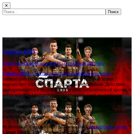
✕
Самые популярные игры сегодня:
Топ
Новинка!
9
Спарта 2035
Многопользовательские
RPG
Стратегии
Шутеры
Спарта 2035
– это тактическая
пошаговая стратегия
с
элементами глобального управления, в которой игрок
возглавляет отряд профессиональных наёмников. Действие
разворачивается в недалёком будущем: политический кризис и
вооружённые группировки охватывают один из регионов
Африки, а частная военная компания «Спарта» берётся за
самые опасные контракты. Игроку предстоит не только
участвовать в боях, но и принимать стратегические решения,
влияющие на развитие конфликта.
Разработкой и изданием игры занималась
российская студия
Lipsar Studio
. Релиз состоялся в 2025 году.