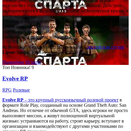
элементами глобального управления, в которой игрок
возглавляет отряд профессиональных наёмников. Действие
разворачивается в недалёком будущем: политический кризис и
вооружённые группировки охватывают один из регионов
Африки, а частная военная компания «Спарта» берётся за
самые опасные контракты. Игроку предстоит не только
участвовать в боях, но и принимать стратегические решения,
влияющие на развитие конфликта.
Разработкой и изданием игры занималась
российская студия
Lipsar Studio
. Релиз состоялся в 2025 году.
Подробнее
Играть!
Топ
Новинка!
9
Evolve RP
RPG
Ролевые
Evolve RP
– это крупный русскоязычный
ролевой проект
в
формате Role Play, созданный на основе Grand Theft Auto: San
Andreas. Но отличие от обычной GTA, здесь игроки не просто
выполняют миссии, а живут полноценной виртуальной
жизнью: устраиваются на работу, строят карьеру, вступают в
организации и взаимодействуют с другими участниками по