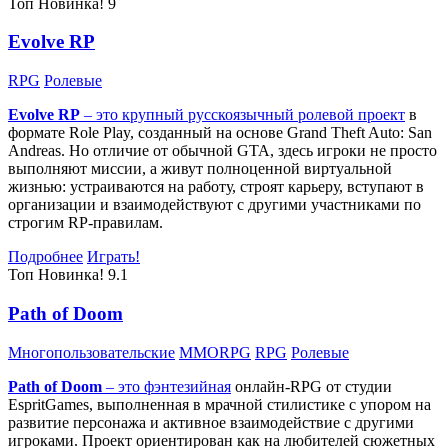
Топ
Новинка!
9
Evolve RP
RPG
Ролевые
Evolve RP
– это крупный русскоязычный
ролевой проект
в
формате Role Play, созданный на основе Grand Theft Auto: San
Andreas. Но отличие от обычной GTA, здесь игроки не просто
выполняют миссии, а живут полноценной виртуальной
жизнью: устраиваются на работу, строят карьеру, вступают в
организации и взаимодействуют с другими участниками по
строгим RP-правилам.
Подробнее
Играть!
Топ
Новинка!
9.1
Path of Doom
Многопользовательские
MMORPG
RPG
Ролевые
Path of Doom
– это
фэнтезийная
онлайн-RPG от студии
EspritGames, выполненная в мрачной стилистике с упором на
развитие персонажа и активное взаимодействие с другими
игроками. Проект ориентирован как на любителей сюжетных