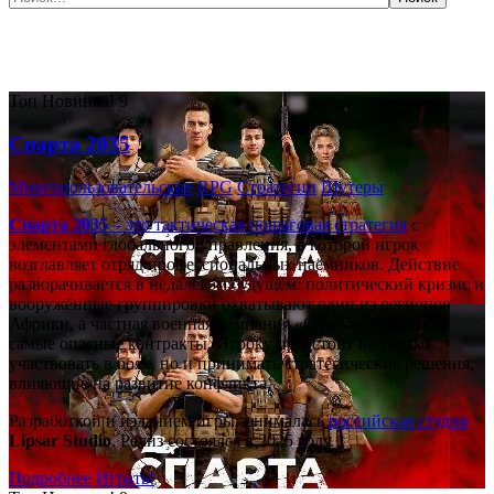
Самые популярные игры сегодня:
Топ
Новинка!
9
Спарта 2035
Многопользовательские
RPG
Стратегии
Шутеры
Спарта 2035
– это тактическая
пошаговая стратегия
с
элементами глобального управления, в которой игрок
возглавляет отряд профессиональных наёмников. Действие
разворачивается в недалёком будущем: политический кризис и
вооружённые группировки охватывают один из регионов
Африки, а частная военная компания «Спарта» берётся за
самые опасные контракты. Игроку предстоит не только
участвовать в боях, но и принимать стратегические решения,
влияющие на развитие конфликта.
Разработкой и изданием игры занималась
российская студия
Lipsar Studio
. Релиз состоялся в 2025 году.
Подробнее
Играть!