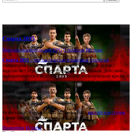
Самые популярные игры сегодня:
Топ
Новинка!
9
Спарта 2035
Многопользовательские
RPG
Стратегии
Шутеры
Спарта 2035
– это тактическая
пошаговая стратегия
с
элементами глобального управления, в которой игрок
возглавляет отряд профессиональных наёмников. Действие
разворачивается в недалёком будущем: политический кризис и
вооружённые группировки охватывают один из регионов
Африки, а частная военная компания «Спарта» берётся за
самые опасные контракты. Игроку предстоит не только
участвовать в боях, но и принимать стратегические решения,
влияющие на развитие конфликта.
Разработкой и изданием игры занималась
российская студия
Lipsar Studio
. Релиз состоялся в 2025 году.
Подробнее
Играть!