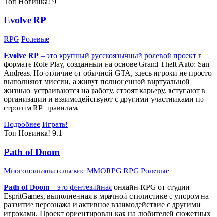
Топ
Новинка!
9
Evolve RP
RPG
Ролевые
Evolve RP
– это крупный русскоязычный
ролевой проект
в
формате Role Play, созданный на основе Grand Theft Auto: San
Andreas. Но отличие от обычной GTA, здесь игроки не просто
выполняют миссии, а живут полноценной виртуальной
жизнью: устраиваются на работу, строят карьеру, вступают в
организации и взаимодействуют с другими участниками по
строгим RP-правилам.
Подробнее
Играть!
Топ
Новинка!
9.1
Path of Doom
Многопользовательские
MMORPG
RPG
Ролевые
Path of Doom
– это
фэнтезийная
онлайн-RPG от студии
EspritGames, выполненная в мрачной стилистике с упором на
развитие персонажа и активное взаимодействие с другими
игроками. Проект ориентирован как на любителей сюжетных