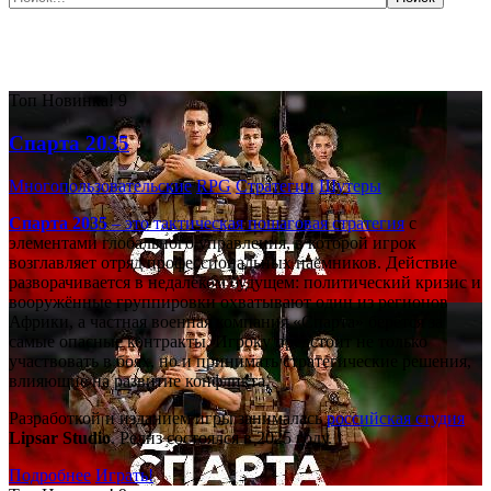
Самые популярные игры сегодня:
Топ
Новинка!
9
Спарта 2035
Многопользовательские
RPG
Стратегии
Шутеры
Спарта 2035
– это тактическая
пошаговая стратегия
с
элементами глобального управления, в которой игрок
возглавляет отряд профессиональных наёмников. Действие
разворачивается в недалёком будущем: политический кризис и
вооружённые группировки охватывают один из регионов
Африки, а частная военная компания «Спарта» берётся за
самые опасные контракты. Игроку предстоит не только
участвовать в боях, но и принимать стратегические решения,
влияющие на развитие конфликта.
Разработкой и изданием игры занималась
российская студия
Lipsar Studio
. Релиз состоялся в 2025 году.
Подробнее
Играть!