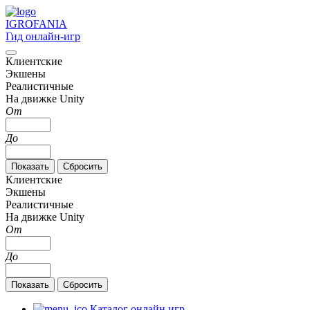
IGRO
FANIA
Гид онлайн-игр
Клиентские
Экшены
Реалистичные
На движке Unity
От
До
Клиентские
Экшены
Реалистичные
На движке Unity
От
До
Каталог онлайн игр