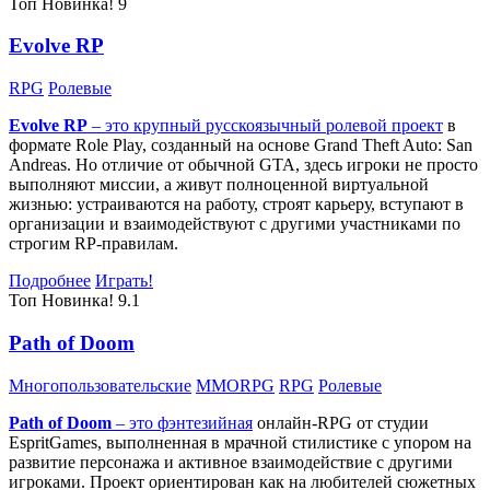
Топ
Новинка!
9
Evolve RP
RPG
Ролевые
Evolve RP
– это крупный русскоязычный
ролевой проект
в
формате Role Play, созданный на основе Grand Theft Auto: San
Andreas. Но отличие от обычной GTA, здесь игроки не просто
выполняют миссии, а живут полноценной виртуальной
жизнью: устраиваются на работу, строят карьеру, вступают в
организации и взаимодействуют с другими участниками по
строгим RP-правилам.
Подробнее
Играть!
Топ
Новинка!
9.1
Path of Doom
Многопользовательские
MMORPG
RPG
Ролевые
Path of Doom
– это
фэнтезийная
онлайн-RPG от студии
EspritGames, выполненная в мрачной стилистике с упором на
развитие персонажа и активное взаимодействие с другими
игроками. Проект ориентирован как на любителей сюжетных