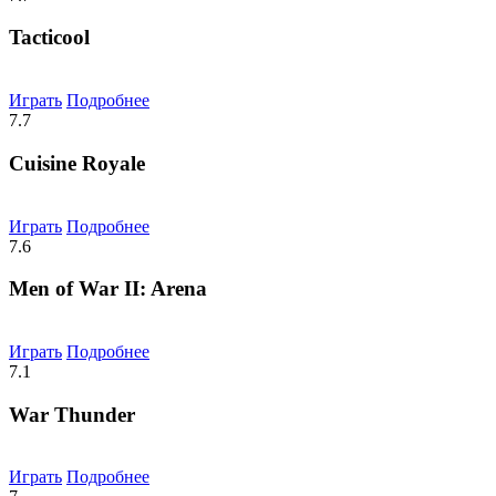
Tacticool
Играть
Подробнее
7.7
Cuisine Royale
Играть
Подробнее
7.6
Men of War II: Arena
Играть
Подробнее
7.1
War Thunder
Играть
Подробнее