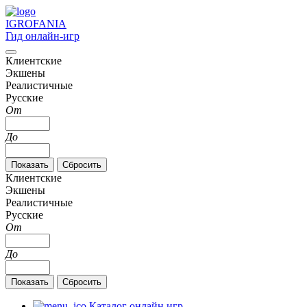
IGRO
FANIA
Гид онлайн-игр
Клиентские
Экшены
Реалистичные
Русские
От
До
Клиентские
Экшены
Реалистичные
Русские
От
До
Каталог онлайн игр