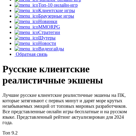
Топ-10 онлайн-игр
Клиентские игры
Браузерные игры
Новинки
MMORPG
Стратегии
Шутеры
Новости
Видеогайды
Обратная связь
Русские клиентские
реалистичные экшены
Лучшие русские клиентские реалистичные экшены на ПК,
которые затягивают с первых минут и дарят море крутых
незабываемых эмоций от топовых мировых разработчиков.
Все представленные онлайн игры бесплатные и на русском
языке. Представленный рейтинг актуализирован для 2024
года.
Топ
9.2