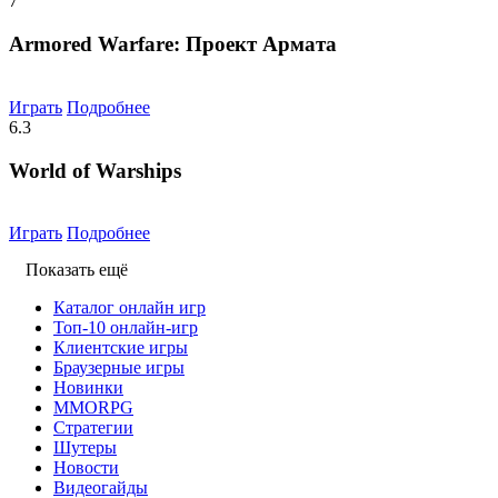
7
Armored Warfare: Проект Армата
Играть
Подробнее
6.3
World of Warships
Играть
Подробнее
Показать ещё
Каталог онлайн игр
Топ-10 онлайн-игр
Клиентские игры
Браузерные игры
Новинки
MMORPG
Стратегии
Шутеры
Новости
Видеогайды