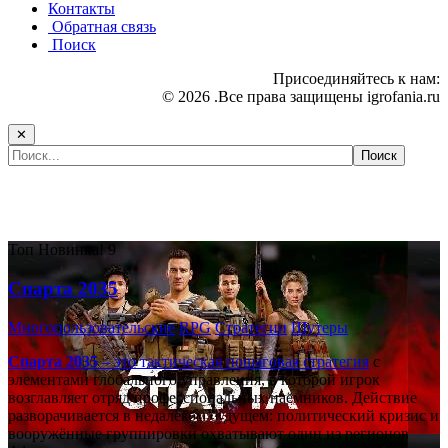
Контакты
Обратная связь
Поиск
Присоединяйтесь к нам:
© 2026 .Все права защищены igrofania.ru
✕
Самые популярные игры сегодня:
Топ
Новинка!
9
Спарта 2035
Многопользовательские
RPG
Стратегии
Шутеры
Спарта 2035
– это тактическая
пошаговая стратегия
с
элементами глобального управления, в которой игрок
возглавляет отряд профессиональных наёмников. Действие
разворачивается в недалёком будущем: политический кризис и
вооружённые группировки охватывают один из регионов