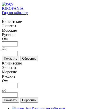
IGRO
FANIA
Гид онлайн-игр
Клиентские
Экшены
Морские
Русские
От
До
Клиентские
Экшены
Морские
Русские
От
До
Каталог онлайн игр