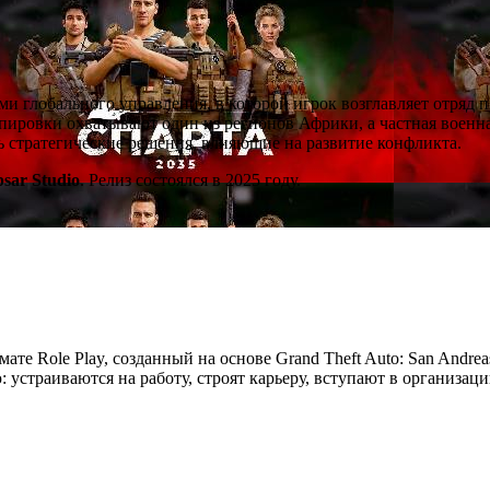
ми глобального управления, в которой игрок возглавляет отряд 
ировки охватывают один из регионов Африки, а частная военна
ть стратегические решения, влияющие на развитие конфликта.
psar Studio
. Релиз состоялся в 2025 году.
мате Role Play, созданный на основе Grand Theft Auto: San Andre
устраиваются на работу, строят карьеру, вступают в организац