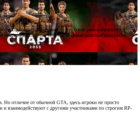
профессиональных наёмников. Действие разворачивается в
я компания «Спарта» берётся за самые опасные контракты.
as. Но отличие от обычной GTA, здесь игроки не просто
ии и взаимодействуют с другими участниками по строгим RP-