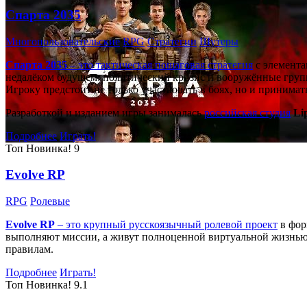
Спарта 2035
Многопользовательские
RPG
Стратегии
Шутеры
Спарта 2035
– это тактическая
пошаговая стратегия
с элемента
недалёком будущем: политический кризис и вооружённые групп
Игроку предстоит не только участвовать в боях, но и принима
Разработкой и изданием игры занималась
российская студия
Li
Подробнее
Играть!
Топ
Новинка!
9
Evolve RP
RPG
Ролевые
Evolve RP
– это крупный русскоязычный
ролевой проект
в фор
выполняют миссии, а живут полноценной виртуальной жизнью: 
правилам.
Подробнее
Играть!
Топ
Новинка!
9.1