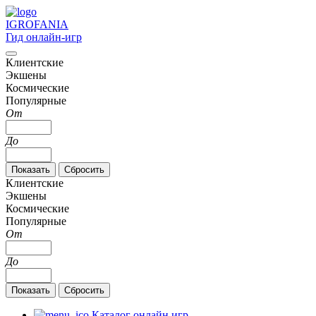
IGRO
FANIA
Гид онлайн-игр
Клиентские
Экшены
Космические
Популярные
От
До
Клиентские
Экшены
Космические
Популярные
От
До
Каталог онлайн игр