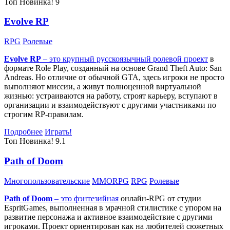
Топ
Новинка!
9
Evolve RP
RPG
Ролевые
Evolve RP
– это крупный русскоязычный
ролевой проект
в
формате Role Play, созданный на основе Grand Theft Auto: San
Andreas. Но отличие от обычной GTA, здесь игроки не просто
выполняют миссии, а живут полноценной виртуальной
жизнью: устраиваются на работу, строят карьеру, вступают в
организации и взаимодействуют с другими участниками по
строгим RP-правилам.
Подробнее
Играть!
Топ
Новинка!
9.1
Path of Doom
Многопользовательские
MMORPG
RPG
Ролевые
Path of Doom
– это
фэнтезийная
онлайн-RPG от студии
EspritGames, выполненная в мрачной стилистике с упором на
развитие персонажа и активное взаимодействие с другими
игроками. Проект ориентирован как на любителей сюжетных