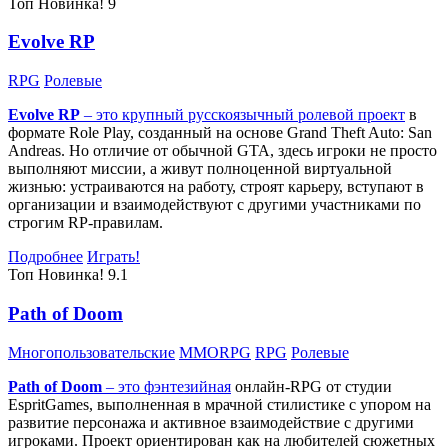
Топ
Новинка!
9
Evolve RP
RPG
Ролевые
Evolve RP
– это крупный русскоязычный
ролевой проект
в
формате Role Play, созданный на основе Grand Theft Auto: San
Andreas. Но отличие от обычной GTA, здесь игроки не просто
выполняют миссии, а живут полноценной виртуальной
жизнью: устраиваются на работу, строят карьеру, вступают в
организации и взаимодействуют с другими участниками по
строгим RP-правилам.
Подробнее
Играть!
Топ
Новинка!
9.1
Path of Doom
Многопользовательские
MMORPG
RPG
Ролевые
Path of Doom
– это
фэнтезийная
онлайн-RPG от студии
EspritGames, выполненная в мрачной стилистике с упором на
развитие персонажа и активное взаимодействие с другими
игроками. Проект ориентирован как на любителей сюжетных