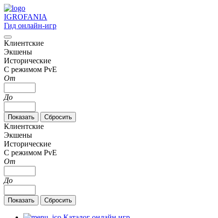
IGRO
FANIA
Гид онлайн-игр
Клиентские
Экшены
Исторические
С режимом PvE
От
До
Клиентские
Экшены
Исторические
С режимом PvE
От
До
Каталог онлайн игр