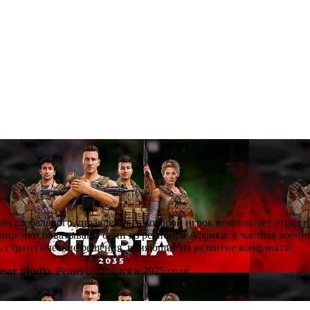
ми глобального управления, в которой игрок возглавляет отряд 
ировки охватывают один из регионов Африки, а частная военна
ть стратегические решения, влияющие на развитие конфликта.
psar Studio
. Релиз состоялся в 2025 году.