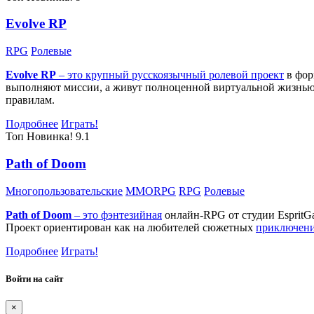
Evolve RP
RPG
Ролевые
Evolve RP
– это крупный русскоязычный
ролевой проект
в фор
выполняют миссии, а живут полноценной виртуальной жизнью: 
правилам.
Подробнее
Играть!
Топ
Новинка!
9.1
Path of Doom
Многопользовательские
MMORPG
RPG
Ролевые
Path of Doom
– это
фэнтезийная
онлайн-RPG от студии EspritG
Проект ориентирован как на любителей сюжетных
приключен
Подробнее
Играть!
Войти на сайт
×