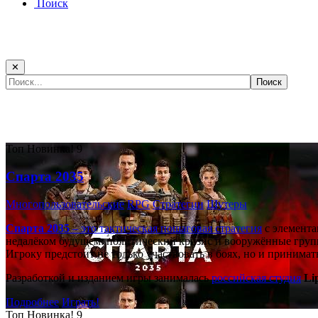
Поиск
✕
Самые популярные игры сегодня:
Топ
Новинка!
9
Спарта 2035
Многопользовательские
RPG
Стратегии
Шутеры
Спарта 2035
– это тактическая
пошаговая стратегия
с элемента
недалёком будущем: политический кризис и вооружённые групп
Игроку предстоит не только участвовать в боях, но и принима
Разработкой и изданием игры занималась
российская студия
Li
Подробнее
Играть!
Топ
Новинка!
9