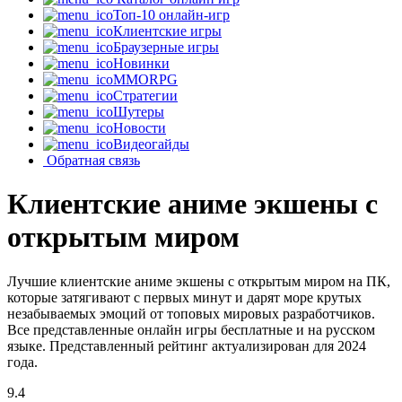
Топ-10 онлайн-игр
Клиентские игры
Браузерные игры
Новинки
MMORPG
Стратегии
Шутеры
Новости
Видеогайды
Обратная связь
Клиентские аниме экшены с
открытым миром
Лучшие клиентские аниме экшены с открытым миром на ПК,
которые затягивают с первых минут и дарят море крутых
незабываемых эмоций от топовых мировых разработчиков.
Все представленные онлайн игры бесплатные и на русском
языке. Представленный рейтинг актуализирован для 2024
года.
9.4