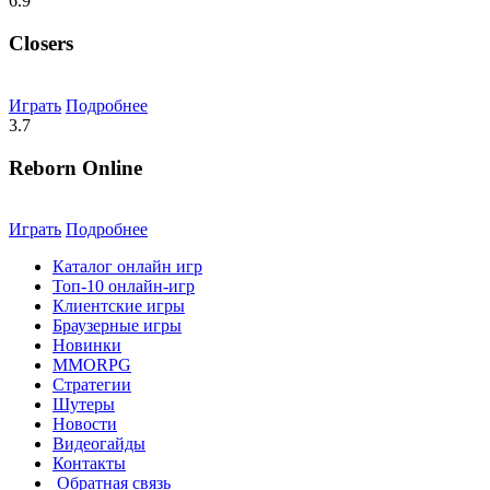
6.9
Closers
Играть
Подробнее
3.7
Reborn Online
Играть
Подробнее
Каталог онлайн игр
Топ-10 онлайн-игр
Клиентские игры
Браузерные игры
Новинки
MMORPG
Стратегии
Шутеры
Новости
Видеогайды
Контакты
Обратная связь