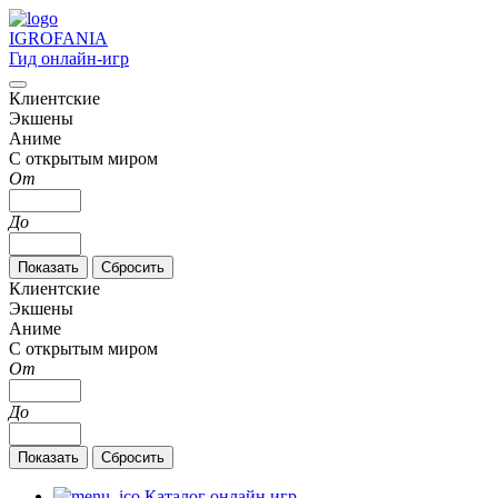
IGRO
FANIA
Гид онлайн-игр
Клиентские
Экшены
Аниме
С открытым миром
От
До
Клиентские
Экшены
Аниме
С открытым миром
От
До
Каталог онлайн игр